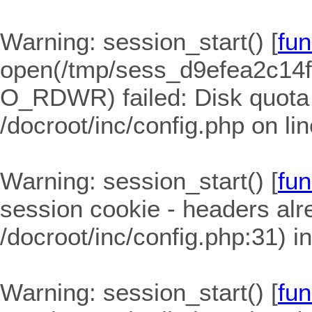
Warning
: session_start() [
fun
open(/tmp/sess_d9efea2c14
O_RDWR) failed: Disk quota
/docroot/inc/config.php
on li
Warning
: session_start() [
fun
session cookie - headers alre
/docroot/inc/config.php:31) i
Warning
: session_start() [
fun