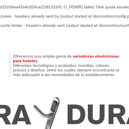
9d152ddaa43a4c824ca22df131b5f, O_RDWR) failed: Disk quota exceed
cookie - headers already sent by (output started at /docroot/inc/config.
ache limiter - headers already sent (output started at /docroot/inc/con
Ofrecemos una amplia gama de
cerraduras electrónicas
para hoteles
.
Diferentes tecnologías y acabados, manillas, colores,
precios y diseños, entre los cuales siempre encontrarás el
más adecuado a las necesidades de tu establecimiento.