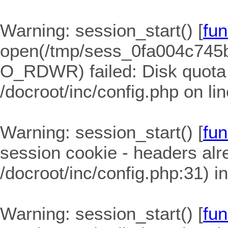
Warning
: session_start() [
fun
open(/tmp/sess_0fa004c745
O_RDWR) failed: Disk quota
/docroot/inc/config.php
on li
Warning
: session_start() [
fun
session cookie - headers alre
/docroot/inc/config.php:31) i
Warning
: session_start() [
fun