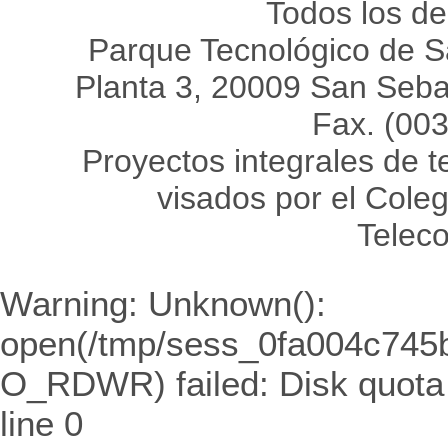
Todos los d
Parque Tecnológico de Sa
Planta 3, 20009 San Sebas
Fax. (00
Proyectos integrales de 
visados por el Coleg
Telec
Warning
: Unknown():
open(/tmp/sess_0fa004c745
O_RDWR) failed: Disk quota
line
0