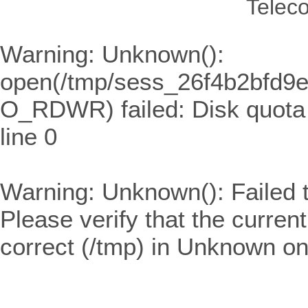
Telec
Warning
: Unknown():
open(/tmp/sess_26f4b2bfd9
O_RDWR) failed: Disk quota
line
0
Warning
: Unknown(): Failed t
Please verify that the curren
correct (/tmp) in
Unknown
on