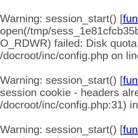
Warning
: session_start() [
fun
open(/tmp/sess_1e81cfcb35
O_RDWR) failed: Disk quota
/docroot/inc/config.php
on li
Warning
: session_start() [
fun
session cookie - headers alre
/docroot/inc/config.php:31) i
Warning
: session_start() [
fun