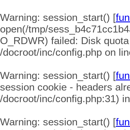
Warning
: session_start() [
fun
open(/tmp/sess_b4c71cc1b
O_RDWR) failed: Disk quota
/docroot/inc/config.php
on li
Warning
: session_start() [
fun
session cookie - headers alre
/docroot/inc/config.php:31) i
Warning
: session_start() [
fun