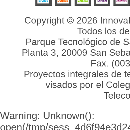
Copyright © 2026 Innovah
Todos los d
Parque Tecnológico de Sa
Planta 3, 20009 San Sebas
Fax. (00
Proyectos integrales de 
visados por el Coleg
Telec
Warning
: Unknown():
open(/tmp/sess_4d6f94e3d